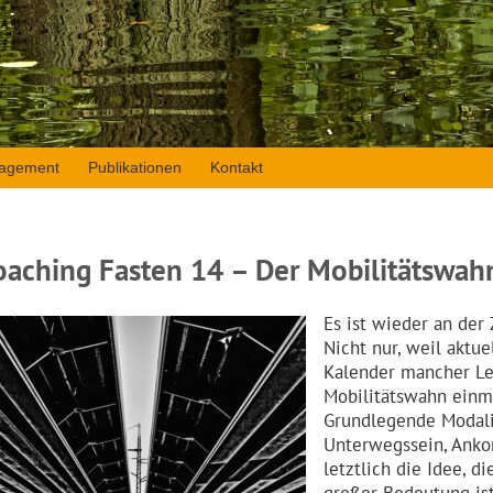
agement
Publikationen
Kontakt
oaching Fasten 14 – Der Mobilitätswah
Es ist wieder an der
Nicht nur, weil aktu
Kalender mancher Leu
Mobilitätswahn einma
Grundlegende Modali
Unterwegssein, Anko
letztlich die Idee, d