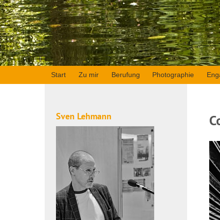
Start
Zu mir
Berufung
Photographie
Eng
Sven Lehmann
C