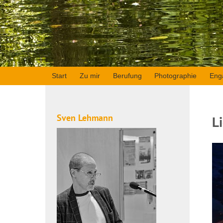
Start
Zu mir
Berufung
Photographie
Eng
Sven Lehmann
L