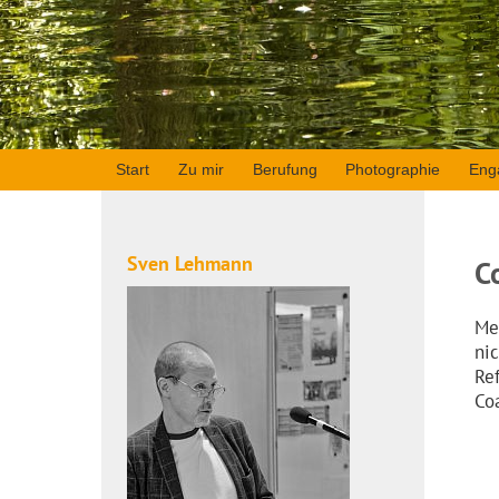
Start
Zu mir
Berufung
Photographie
Eng
Sven Lehmann
C
Me
ni
Re
Co