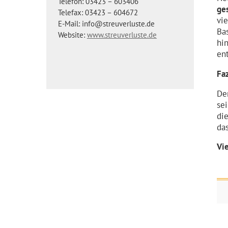
Telefon: 03423 – 603406
ge
Telefax: 03423 – 604672
vi
E-Mail: info@streuverluste.de
Ba
Website:
www.streuverluste.de
hi
en
Faz
De
se
di
da
Vie