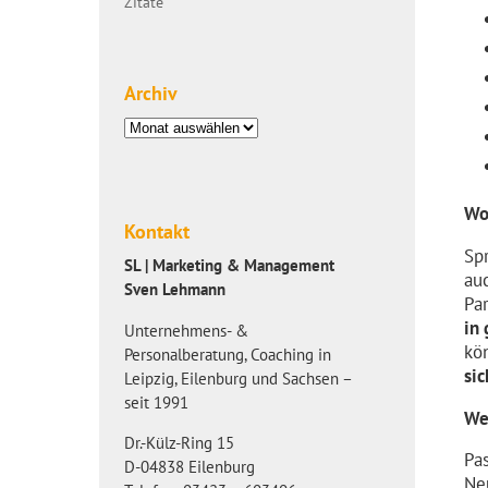
Zitate
Archiv
Archiv
Wo
Kontakt
Sp
SL | Marketing & Management
au
Sven Lehmann
Pa
in
Unternehmens- &
kö
Personalberatung, Coaching in
sic
Leipzig, Eilenburg und Sachsen –
seit 1991
We
Dr.-Külz-Ring 15
Pa
D-04838 Eilenburg
Ne