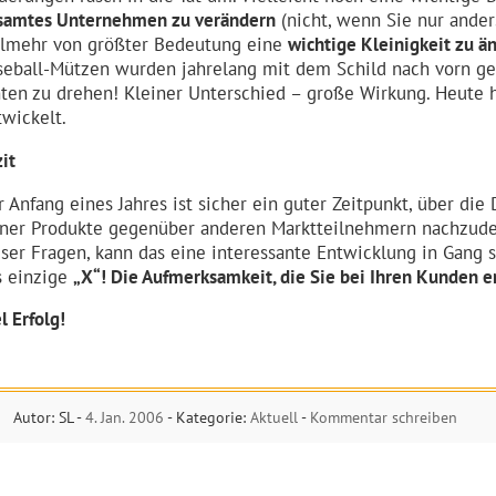
samtes Unternehmen zu verändern
(nicht, wenn Sie nur anders
elmehr von größter Bedeutung eine
wichtige Kleinigkeit zu ä
seball-Mützen wurden jahrelang mit dem Schild nach vorn get
nten zu drehen! Kleiner Unterschied – große Wirkung. Heute h
twickelt.
it
r Anfang eines Jahres ist sicher ein guter Zeitpunkt, über di
iner Produkte gegenüber anderen Marktteilnehmern nachzuden
eser Fragen, kann das eine interessante Entwicklung in Gang s
s einzige
„X“! Die Aufmerksamkeit, die Sie bei Ihren Kunden e
l Erfolg!
Autor: SL -
4. Jan. 2006
- Kategorie:
Aktuell
-
Kommentar schreiben