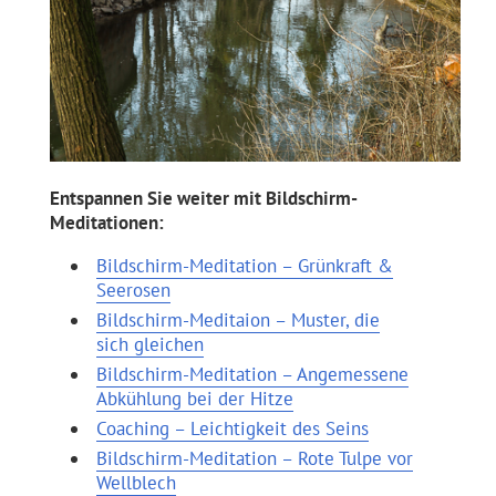
Entspannen Sie weiter mit Bildschirm-
Meditationen:
Bildschirm-Meditation – Grünkraft &
Seerosen
Bildschirm-Meditaion – Muster, die
sich gleichen
Bildschirm-Meditation – Angemessene
Abkühlung bei der Hitze
Coaching – Leichtigkeit des Seins
Bildschirm-Meditation – Rote Tulpe vor
Wellblech