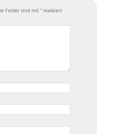
che Felder sind mit
*
markiert