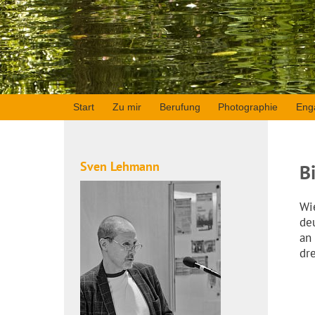
Start
Zu mir
Berufung
Photographie
Eng
Sven Lehmann
B
Wi
de
an
dr