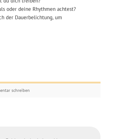
 du dich treiben?
uls oder deine Rhythmen achtest?
ch der Dauerbelichtung, um
ntar schreiben