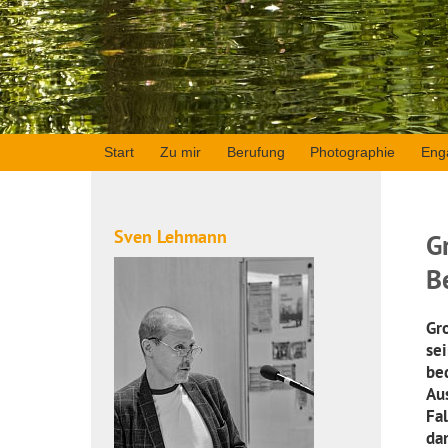
Start
Zu mir
Berufung
Photographie
Eng
Sven Lehmann
G
B
Gr
se
bed
Au
Fal
da