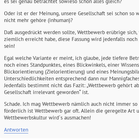
es sei genau betrachtet sowieso schon alles gleich?
Oder ist er der Meinung, unsere Gesellschaft sei schon so 
nicht mehr gehöre (inhuman)?
Daß ausgedrückt werden sollte, Wettbewerb erübrige sich, w
ziemlich erreicht habe, diese Fassung wird jedenfalls noc
sein!
Egal welche Variante er meint, ich glaube, jede tiefere Be
noch eines Standpunktes, eines Blickwinkels, einer Wissensb
Blickorientierung (Zielorientierung) und eines Meinungsbi
Unterschiedlichkeiten entsprechend dann nur Mannigfaches, 
Jedenfalls bestimmt nicht das Fazit: „Wettbewerb gehört abg
Gesellschaft irrelevant geworden“ ist.
Schade. Ich mag Wettbewerb nämlich auch nicht immer so r
förderlich ist Wettbewerb gar oft. Allein die geregelte Art 
Wettbewerbskultur wird´s ausmachen!
Antworten