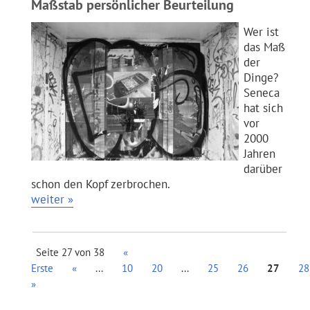
Maßstab persönlicher Beurteilung
Wer ist
das Maß
der
Dinge?
Seneca
hat sich
vor
2000
Jahren
darüber
schon den Kopf zerbrochen.
weiter »
Seite 27 von 38
«
Erste
«
...
10
20
...
25
26
27
28
»